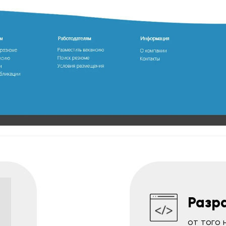
1
Разр
от того 