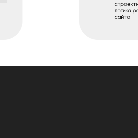
спроект
логика р
сайта