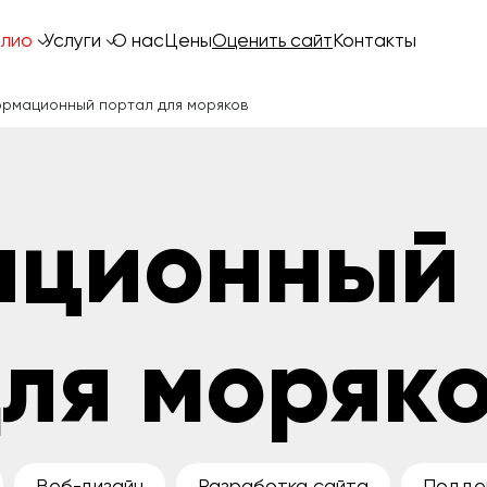
лио
Услуги
О нас
Цены
Оценить сайт
Контакты
рмационный портал для моряков
ационный
для моряк
Веб-дизайн
Разработка сайта
Подде