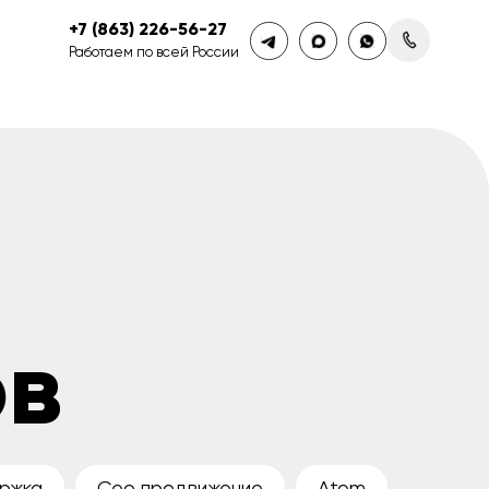
+7 (863) 226-56-27
Работаем по всей России
ов
ржка
Сео продвижение
Atom