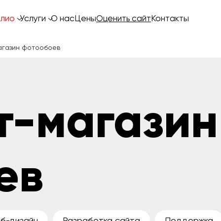
лио
Услуги
О нас
Цены
Оценить сайт
Контакты
агазин фотообоев
т-магазин
ев
б-дизайн
Разработка сайта
Поддержка