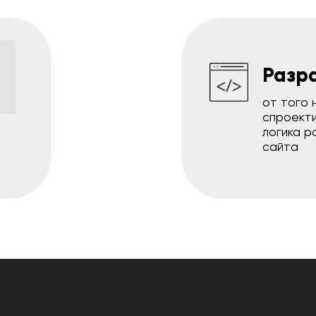
1
Разр
от того 
спроект
логика р
сайта