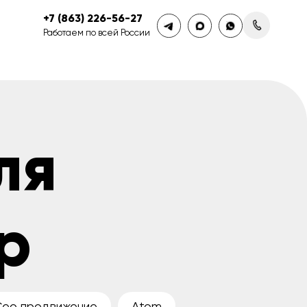
+7 (863) 226-56-27
Работаем по всей России
ля
p
Сео продвижение
Atom