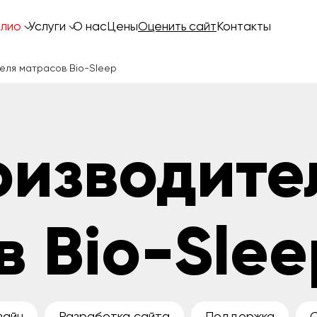
лио
Услуги
О нас
Цены
Оценить сайт
Контакты
еля матрасов Bio-Sleep
оизводите
 Bio-Slee
зайн
Разработка сайта
Поддержка